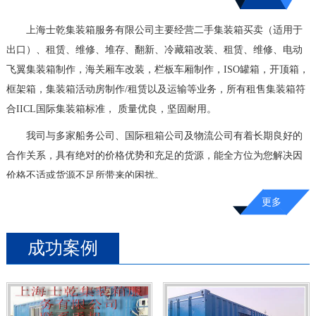
上海士乾集装箱服务有限公司主要经营二手集装箱买卖（适用于
出口）、租赁、维修、堆存、翻新、冷藏箱改装、租赁、维修、电动
飞翼集装箱制作，海关厢车改装，栏板车厢制作，ISO罐箱，开顶箱，
框架箱，集装箱活动房制作/租赁以及运输等业务，所有租售集装箱符
合IICL国际集装箱标准， 质量优良，坚固耐用。
我司与多家船务公司、国际租箱公司及物流公司有着长期良好的
合作关系，具有绝对的价格优势和充足的货源，能全方位为您解决因
价格不适或货源不足所带来的困扰。
公司在上海市宝山区宝杨路拥有堆场9000平方米，拥有两台集装
更多
箱专用吊装设备及专业集装箱修理队伍，提供24小时全天候服务，方
便客户随时到堆场看箱、订箱、修箱、提箱，我公司长期在上海以及
成功案例
全国其它各大城市（上海，江苏，宁波，安徽，青岛，天津，深圳，
武汉，）销售，租赁，买卖，维修，各种规格二手集装箱，集装箱活
动房，二手冷藏箱，冷冻箱，集装箱运输。