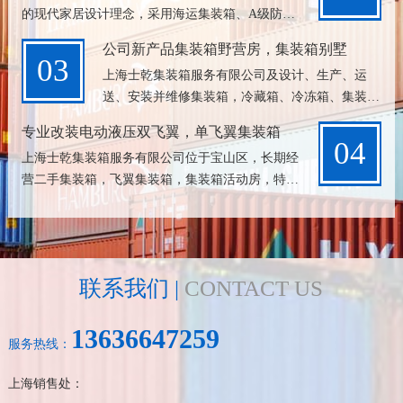
的现代家居设计理念，采用海运集装箱、A级防火
岩棉夹芯板、油漆等材料经过标准的工艺流程精制
公司新产品集装箱野营房，集装箱别墅
而成的一体式集装箱活动房，可以随意拼接...
03
上海士乾集装箱服务有限公司及设计、生产、运
送、安装并维修集装箱，冷藏箱、冷冻箱、集装箱
活动房、集装箱移动房、集装箱宿舍、集装箱仓
专业改装电动液压双飞翼，单飞翼集装箱
库、集装箱厨房、集装箱卫生间、集装箱商铺、集
04
上海士乾集装箱服务有限公司位于宝山区，长期经
装箱...
营二手集装箱，飞翼集装箱，集装箱活动房，特种
集装箱，开顶箱，框架箱，冷藏箱，挂衣箱等等，
提供集装箱运输一条龙服务；公司拥有专业技术
强...
联系我们 |
CONTACT US
13636647259
服务热线：
上海销售处：