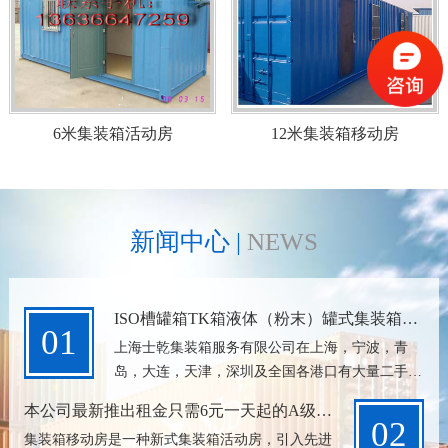
公司汇集数名从事冷藏车厢改装技术多年的高级工程师以及多名
技术工人，技术力量雄厚，可承接各种尺寸的冷藏车厢及活动房等改
装业务，公司现有美国开利、冷王、三菱、大金四大制冷机，专业维
修冷藏箱/冷冻箱，公司拥有多部集装箱专用拖车，以优惠的价格，优
质的服务，安全快捷。集装箱/冷藏箱租售热线：13681613712 本公
6米集装箱活动房
12米集装箱移动房
司最新推出仅需6元一天集装箱移动房，坚固耐用，无需赔偿！
新闻中心 |
NEWS
ISO槽罐箱TK箱液体（粉末）罐式集装箱租
01
售
上海士乾集装箱服务有限公司在上海，宁波，青
岛，大连，天津，深圳及全国各港口有大量二手集
装箱，全新集装箱和活动房等出售出租，干货箱
本公司最新推出租金只需6元一天起的A级防
20GP，40GP，40HC，45HC一律底价出售，开顶
02
火集装箱活动房，无需赔偿！！！
集装箱移动房是一种新式集装箱活动房，引入先进
集装箱，...